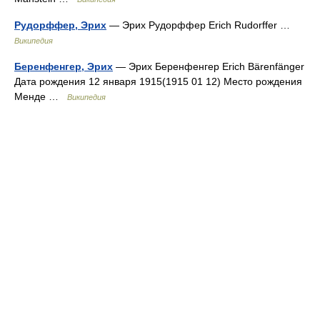
Рудорффер, Эрих
— Эрих Рудорффер Erich Rudorffer …
Википедия
Беренфенгер, Эрих
— Эрих Беренфенгер Erich Bärenfänger
Дата рождения 12 января 1915(1915 01 12) Место рождения
Менде …
Википедия