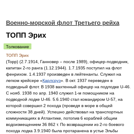
Военно-морской флот Третьего рейха
ТОПП Эрих
Толкование
ТОПП Эрих
(Topp) (2.7.1914, Ганновер – после 1989), офицер-подводник,
капитан 2-го ранга (1.12.1944). 1.7.1935 поступил на флот
фенрихом. 1.4.1937 произведен в лейтенанты. Служил на
легком крейсере «
Карлсруэ
». В окт. 1937 переведен в
подводный флот. В 1938 вахтенный офицер на подлодке U-46.
С нояб. 1938 по апр. 1940 служил 1-м помощником на
подводной лодке U-46. 5.6.1940 стал командиром U-57, на
которой совершил 2 похода (проведя в море в общей
сложности 38 дней). Успешно действовал на транспортных
коммуникациях в Атлантике, потопив 6 кораблей общим
водоизмещением 36 862 т. По возвращении из 2-го боевого
похода лодка 3.9.1940 была протаранена в устье Эльбы