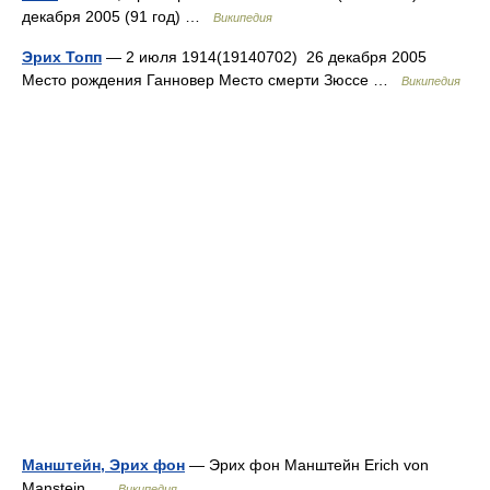
декабря 2005 (91 год) …
Википедия
Эрих Топп
— 2 июля 1914(19140702) 26 декабря 2005
Место рождения Ганновер Место смерти Зюссе …
Википедия
Манштейн, Эрих фон
— Эрих фон Манштейн Erich von
Manstein …
Википедия