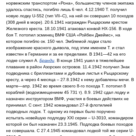
норвежским транспортом «Рона», большинству членов экипажа
удалось спастись, погибло лишь 6 чел. 4.12.1940 Т. получил
новую лодку U-552 (тип VII–C), на ней он совершил 10 походов
(308 дней в море). 20.6.1941 награжден Рыцарским крестом
Железного креста. 18.10.1941 атаковал конвой НХ-156. В ходе
боя Т. потопил эсминец ВМФ США «Ройбен Джеймс», на
котором погибло ок. 150 чел. Эмблемой лодки стало
изображение красного дьявола, под этим именем Т. и стал
известен в Германии и за ее пределами. В 1941—42 на его
лодке служил А.
Бранди
. В конце 1941 ушел в тяжелейшее
плавание в район Азорских островов. 11.4.1942 получил Знак
подводника с бриллиантами и дубовые листья к Рыцарскому
кресту, а через 4 месяца – 27.8.1942 к нему добавлены мечи. В
марте—апр. 1942 во время своего 8-го похода Т. потопил 8
кораблей (водоизмещением 45 731 т). 8.9. 1942 сдал лодку и
назначен инструктором ВМФ, участия в боевых действиях не
принимал. С сент. 1942 командовал 27-й флотилией
подводных лодок. Т. одному из первых было поручено
испытать новейшую подлодку XXI серии – U-3010, командиром
которой он был назначен 23.3.1945. Подлодка боевых походов
не совершала. С 27.4.1945 командовал лодкой той же серии U-