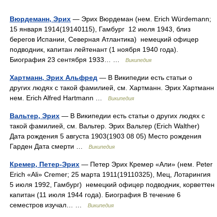
Вюрдеманн, Эрих
— Эрих Вюрдеман (нем. Erich Würdemann;
15 января 1914(19140115), Гамбург 12 июля 1943, близ
берегов Испании, Северная Атлантика) немецкий офицер
подводник, капитан лейтенант (1 ноября 1940 года).
Биография 23 сентября 1933… …
Википедия
Хартманн, Эрих Альфред
— В Википедии есть статьи о
других людях с такой фамилией, см. Хартманн. Эрих Хартманн
нем. Erich Alfred Hartmann …
Википедия
Вальтер, Эрих
— В Википедии есть статьи о других людях с
такой фамилией, см. Вальтер. Эрих Вальтер (Erich Walther)
Дата рождения 5 августа 1903(1903 08 05) Место рождения
Гарден Дата смерти …
Википедия
Кремер, Петер-Эрих
— Петер Эрих Кремер «Али» (нем. Peter
Erich «Ali» Cremer; 25 марта 1911(19110325), Мец, Лотарингия
5 июля 1992, Гамбург) немецкий офицер подводник, корветтен
капитан (11 июля 1944 года). Биография В течение 6
семестров изучал… …
Википедия