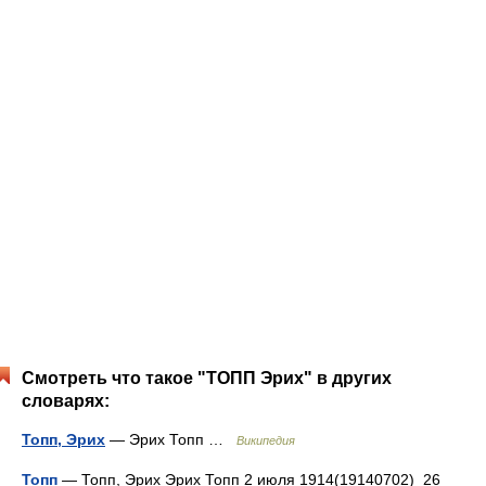
Смотреть что такое "ТОПП Эрих" в других
словарях:
Топп, Эрих
— Эрих Топп …
Википедия
Топп
— Топп, Эрих Эрих Топп 2 июля 1914(19140702) 26