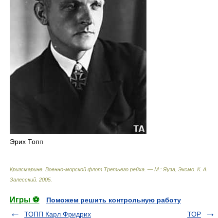
Эрих Топп
Кригсмарине. Военно-морской флот Третьего рейха. — М.: Яуза, Эксмо
.
К. А.
Залесский
.
2005
.
Игры ⚽
Поможем решить контрольную работу
ТОПП Карл Фридрих
ТОР