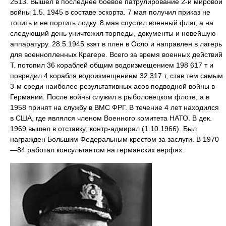
2513. Вышел в последнее боевое патрулирование 2-й мировой
войны 1.5. 1945 в составе эскорта. 7 мая получил приказ не
топить и не портить лодку. 8 мая спустил военный флаг, а на
следующий день уничтожил торпеды, документы и новейшую
аппаратуру. 28.5.1945 взят в плен в Осло и направлен в лагерь
для военнопленных Крагере. Всего за время военных действий
Т. потопил 36 кораблей общим водоизмещением 198 617 т и
повредил 4 корабля водоизмещением 32 317 т, став тем самым
3-м среди наиболее результативных асов подводной войны в
Германии. После войны служил в рыболовецком флоте, а в
1958 принят на службу в ВМС ФРГ. В течение 4 лет находился
в США, где являлся членом Военного комитета НАТО. В дек.
1969 вышел в отставку; контр-адмирал (1.10.1966). Был
награжден Большим Федеральным крестом за заслуги. В 1970
—84 работал консультантом на германских верфях.